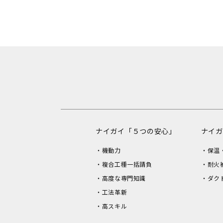
ナイガイ「５つの安心」
ナイガ
機動力
保温
複合工種一括請負
耐火
高度な専門知識
ダク
工法革新
高スキル