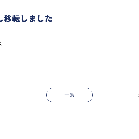
し移転しました
た
一 覧