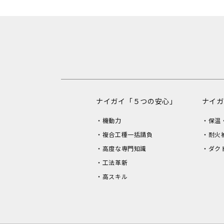
ナイガイ「５つの安心」
ナイガ
機動力
保温
複合工種一括請負
耐火
高度な専門知識
ダク
工法革新
高スキル