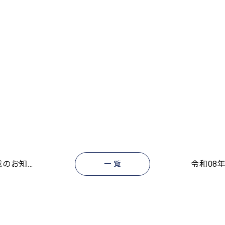
載のお知…
令和08
一 覧