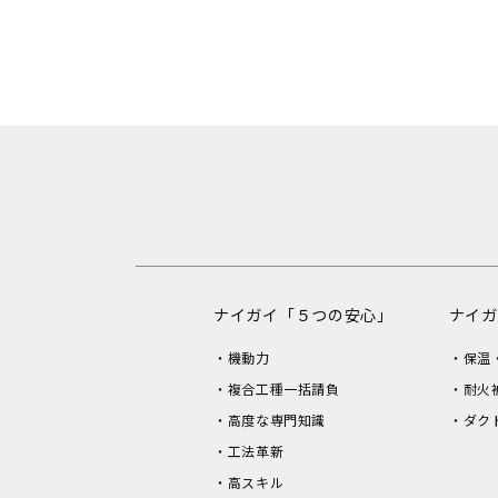
ナイガイ「５つの安心」
ナイガ
機動力
保温
複合工種一括請負
耐火
高度な専門知識
ダク
工法革新
高スキル